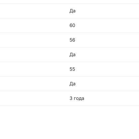
Да
60
56
Да
55
Да
3 года