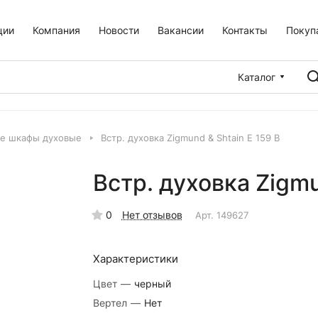
ции
Компания
Новости
Вакансии
Контакты
Покуп
Каталог
е шкафы духовые
Встр. духовка Zigmund & Shtain E 159 B
Встр. духовка Zigmu
0
Нет отзывов
Арт.
149627
Характеристики
Цвет
—
черный
Вертел
—
Нет