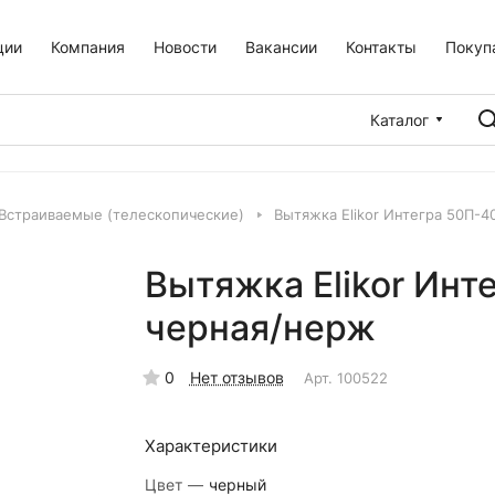
ции
Компания
Новости
Вакансии
Контакты
Покуп
Каталог
Встраиваемые (телескопические)
Вытяжка Elikor Интегра 50П-
Вытяжка Elikor Ин
черная/нерж
0
Нет отзывов
Арт.
100522
Характеристики
Цвет
—
черный