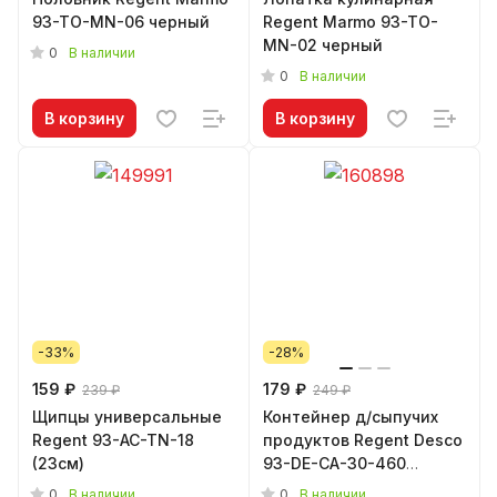
93-TO-MN-06 черный
Regent Marmo 93-TO-
MN-02 черный
0
В наличии
0
В наличии
В корзину
В корзину
-33%
-28%
159 ₽
179 ₽
239 ₽
249 ₽
Щипцы универсальные
Контейнер д/сыпучих
Regent 93-AC-TN-18
продуктов Regent Desco
(23см)
93-DE-CA-30-460
(0,46л)
0
0
В наличии
В наличии