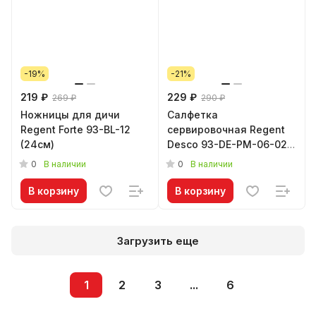
-19%
-21%
219 ₽
229 ₽
269 ₽
290 ₽
Ножницы для дичи
Салфетка
Regent Forte 93-BL-12
сервировочная Regent
(24см)
Desco 93-DE-PM-06-02
(38см)
0
0
В наличии
В наличии
В корзину
В корзину
Загрузить еще
1
2
3
...
6