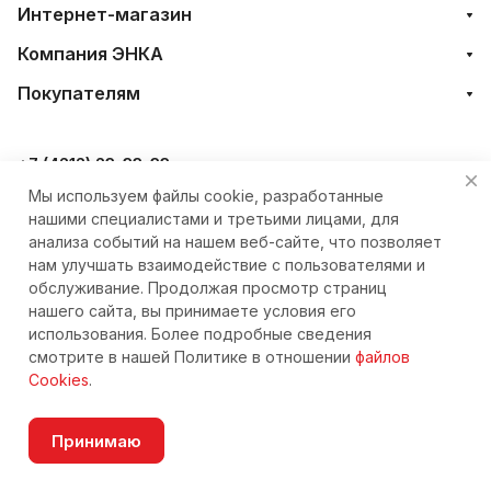
Интернет-магазин
Компания ЭНКА
Покупателям
+7 (4212) 23-33-33
Мы используем файлы cookie, разработанные
eshop@nkteh.ru
нашими специалистами и третьими лицами, для
анализа событий на нашем веб-сайте, что позволяет
нам улучшать взаимодействие с пользователями и
© 2026 Интернет-магазин ЭНКА техника
обслуживание. Продолжая просмотр страниц
нашего сайта, вы принимаете условия его
использования. Более подробные сведения
смотрите в нашей Политике в отношении
файлов
Cookies
.
Согласие на обработку персональных данных
Принимаю
Главная
Каталог
Корзина
Избранные
Кабинет
Сравнение