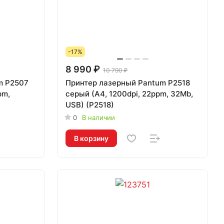
-17%
8 990 ₽
10 790 ₽
m P2507
Принтер лазерный Pantum P2518
pm,
серый (A4, 1200dpi, 22ppm, 32Mb,
USB) (P2518)
0
В наличии
В корзину