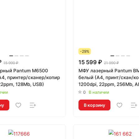
-29%
₽
15 599 ₽
15 990 ₽
21 990 ₽
рный Pantum M6500
МФУ лазерный Pantum 
A4, принтер/сканер/копир
белый (A4, принт/скан/ко
22ppm, 128Mb, USB)
1200dpi, 22ppm, 256Mb, A
WiFi, BT, USB)
ичии
0
В наличии
ну
В корзину