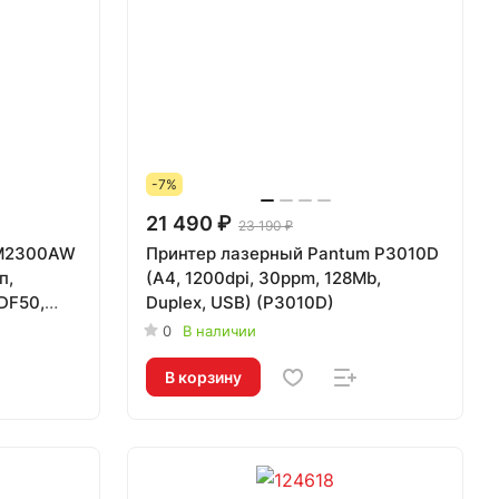
-7%
21 490 ₽
23 190 ₽
BM2300AW
Принтер лазерный Pantum P3010D
п,
(A4, 1200dpi, 30ppm, 128Mb,
DF50,
Duplex, USB) (P3010D)
0
В наличии
В корзину