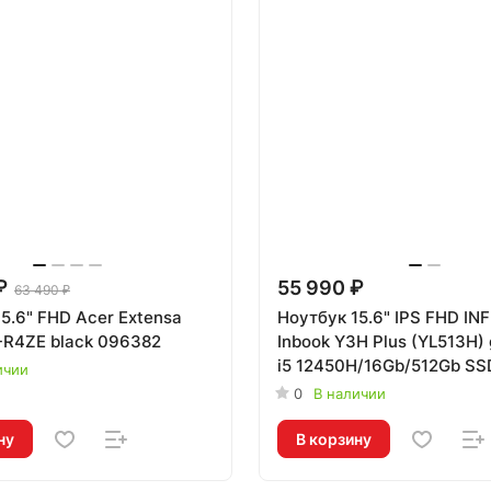
₽
55 990 ₽
63 490 ₽
5.6" FHD Acer Extensa
Ноутбук 15.6" IPS FHD INF
-R4ZE black 096382
Inbook Y3H Plus (YL513H) 
i5 12450H/16Gb/512Gb S
ичии
int/W
0
В наличии
ну
В корзину