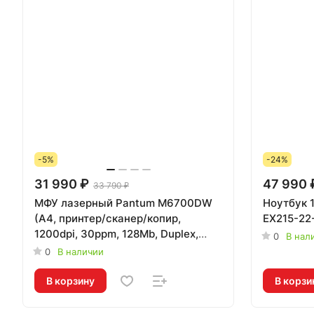
-5%
-24%
31 990 ₽
47 990 
33 790 ₽
МФУ лазерный Pantum M6700DW
Ноутбук 1
(A4, принтер/сканер/копир,
EX215-22
1200dpi, 30ppm, 128Mb, Duplex,
0
В нал
WiFi, Lan, USB
0
В наличии
В корзину
В корзи