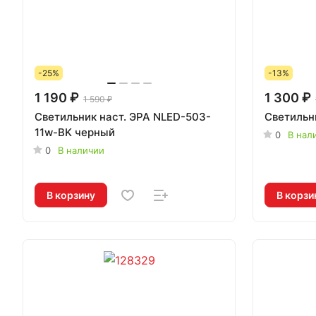
-25%
-13%
1 190 ₽
1 300 ₽
1 590 ₽
Светильник наст. ЭРА NLED-503-
Светильн
11w-BK черный
0
В нал
0
В наличии
В корзину
В корзи