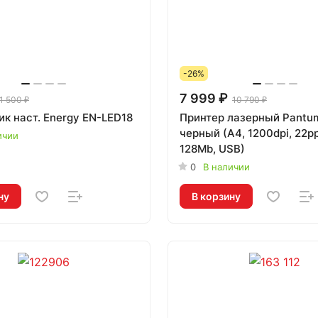
-26%
7 999 ₽
1 500 ₽
10 790 ₽
ик наст. Energy EN-LED18
Принтер лазерный Pantu
черный (A4, 1200dpi, 22p
ичии
128Mb, USB)
0
В наличии
ну
В корзину