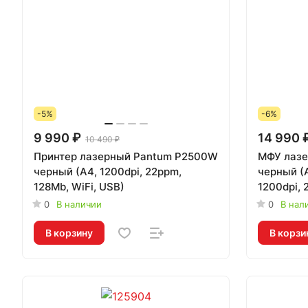
-5%
-6%
9 990 ₽
14 990 
10 490 ₽
Принтер лазерный Pantum P2500W
МФУ лазе
черный (A4, 1200dpi, 22ppm,
черный (
128Mb, WiFi, USB)
1200dpi, 
0
В наличии
0
В нал
В корзину
В корзи