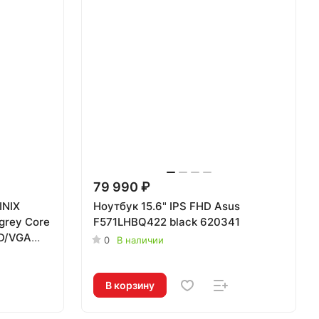
79 990 ₽
INIX
Ноутбук 15.6" IPS FHD Asus
grey Core
F571LHBQ422 black 620341
SD/VGA
0
В наличии
В корзину